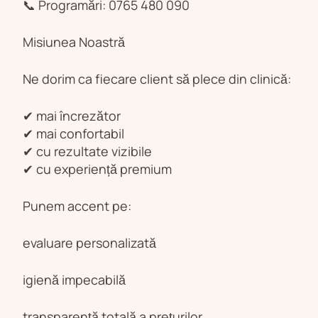
📞 Programări: 0765 480 090
Misiunea Noastră
Ne dorim ca fiecare client să plece din clinică:
✔ mai încrezător
✔ mai confortabil
✔ cu rezultate vizibile
✔ cu experiență premium
Punem accent pe:
evaluare personalizată
igienă impecabilă
transparență totală a prețurilor