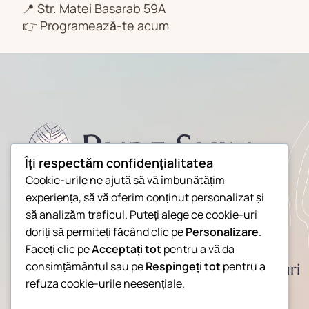
📍 Str. Matei Basarab 59A
👉 Programează-te acum
Îți respectăm confidențialitatea
Cookie-urile ne ajută să vă îmbunătățim
experiența, să vă oferim conținut personalizat și
să analizăm traficul. Puteți alege ce cookie-uri
doriți să permiteți făcând clic pe
Personalizare
.
Faceți clic pe
Acceptați tot
pentru a vă da
consimțământul sau pe
Respingeți tot
pentru a
Home
Servicii
Despre Noi
Preturi
refuza cookie-urile neesențiale.
Contact