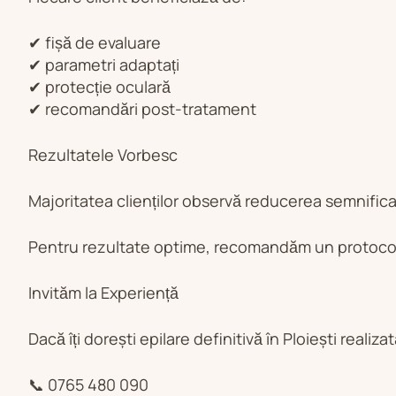
✔ fișă de evaluare
✔ parametri adaptați
✔ protecție oculară
✔ recomandări post-tratament
Rezultatele Vorbesc
Majoritatea clienților observă reducerea semnificat
Pentru rezultate optime, recomandăm un protocol
Invităm la Experiență
Dacă îți dorești epilare definitivă în Ploiești realiz
📞 0765 480 090