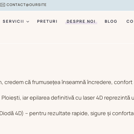
0
CONTACT@OURSITE
SERVICII
PRETURI
DESPRE NOI
BLOG
CO
on, credem că frumusețea înseamnă încredere, confort ș
 Ploiești, iar epilarea definitivă cu laser 4D reprezintă 
odă 4D) – pentru rezultate rapide, sigure și confortabi